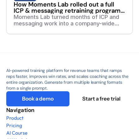
How Moments Lab rolled out a full
ICP & messaging retraining program
in 7 days
Moments Lab turned months of ICP and
messaging work into a company-wide
training program in one week. Read the
full story of how they did it with deelan.
AI-powered training platform for revenue teams that ramps 
reps faster, improves win rates, and scales coaching across the 
entire organization. Generate from multiple learning formats 
from a single prompt.
Book a demo
Start a free trial
Navigation
Product
Pricing
AI Course