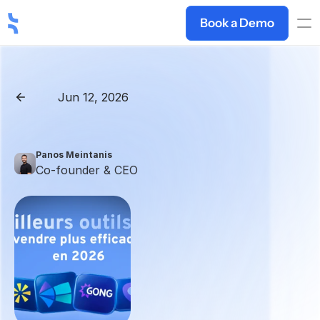
Book a Demo
Jun 12, 2026
Back
Les
15
meilleurs
outils
IA
pour
commerciaux
en
2026
Panos Meintanis
Co-founder & CEO